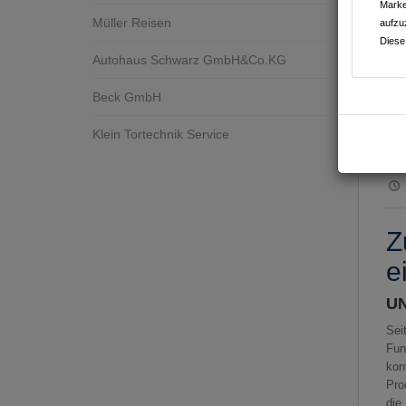
Marke
Müller Reisen
aufzu
Diese
Autohaus Schwarz GmbH&Co.KG
Beck GmbH
Klein Tortechnik Service
Z
e
U
Sei
Fun
kon
Pro
die