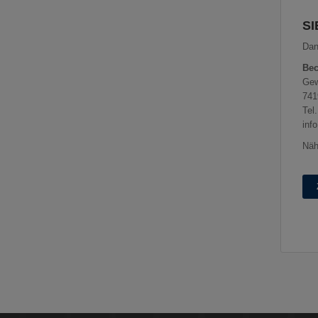
SI
Dan
Be
Gew
741
Tel
inf
Näh