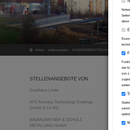
N
Notwe
Seite
diese 
ST
E
Essenz
techn
Home
stellenangebot
KUNDENDIENSTTECHNIKER SHK (m/w
F
Funkt
wie h
von z
STELLENANGEBOTE VON
zuges
weiter
Gasthaus Linde
S
ATC Armoloy Technology Coatings
Stati
GmbH & Co.KG
samme
optimi
BAUMGÄRTNER & SCHULZ
M
METALLBAU GmbH