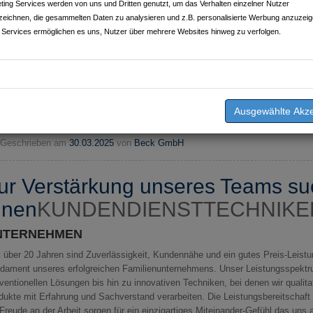
ting Services werden von uns und Dritten genutzt, um das Verhalten einzelner Nutzer
zeichnen, die gesammelten Daten zu analysieren und z.B. personalisierte Werbung anzuzeig
 Services ermöglichen es uns, Nutzer über mehrere Websites hinweg zu verfolgen.
Geschrieben am
30.03.2025
von
Beck GmbH
ur Verstärkung unseres Teams su
inen
KUNDENDIENSTTECHNIKER
NTERNEHMEN
t über 20 Jahren sind Zuverlässigkeit, Kundennähe und ein gutes Preis-Leistu
dament unseres erfolgreichen Familienunternehmens. Unser Leistungsspektr
ventionellen Lösungen bis hin zu innovativen Techniken, bei denen wir qualita
dukte mit Erfahrung und Sachverstand verarbeiten. Die Leistungsbereitschaft
 Freude an der Arbeit sorgen für ein einzigartiges Miteinander-Gefühl das uns