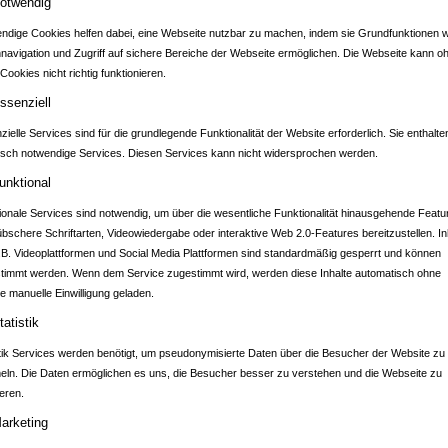
otwendig
ndige Cookies helfen dabei, eine Webseite nutzbar zu machen, indem sie Grundfunktionen w
nnavigation und Zugriff auf sichere Bereiche der Webseite ermöglichen. Die Webseite kann o
Cookies nicht richtig funktionieren.
ADTPORTAL SINSH
ssenziell
ielle Services sind für die grundlegende Funktionalität der Website erforderlich. Sie enthalte
isch notwendige Services. Diesen Services kann nicht widersprochen werden.
)
unktional
ionale Services sind notwendig, um über die wesentliche Funktionalität hinausgehende Featu
übschere Schriftarten, Videowiedergabe oder interaktive Web 2.0-Features bereitzustellen. In
.B. Videoplattformen und Social Media Plattformen sind standardmäßig gesperrt und können
timmt werden. Wenn dem Service zugestimmt wird, werden diese Inhalte automatisch ohne
e manuelle Einwilligung geladen.
tatistik
stik Services werden benötigt, um pseudonymisierte Daten über die Besucher der Website zu
ln. Die Daten ermöglichen es uns, die Besucher besser zu verstehen und die Webseite zu
eren.
arketing