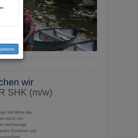
en.
chen wir
 SHK (m/w)
ngs-Verhältnis das
um reicht von
tiv hochwertige
 jedes Einzelnen und
 auszeichnet