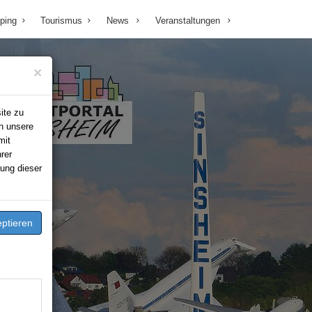
ping
Tourismus
News
Veranstaltungen
×
ite zu
n unsere
mit
rer
ung dieser