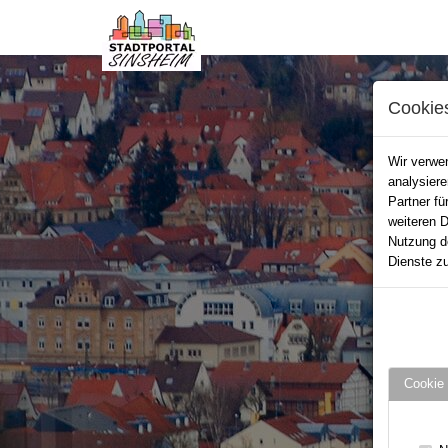
Cookie
Wir verwen
analysier
Partner fü
weiteren D
Nutzung d
Dienste zu
Cookie 