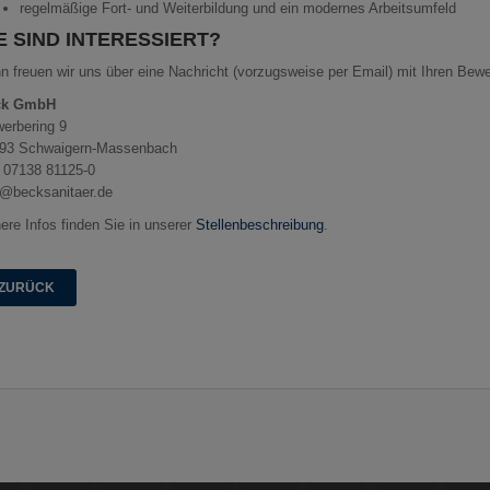
regelmäßige Fort- und Weiterbildung und ein modernes Arbeitsumfeld
E SIND INTERESSIERT?
n freuen wir uns über eine Nachricht (vorzugsweise per Email) mit Ihren Bew
ck GmbH
erbering 9
93 Schwaigern-Massenbach
. 07138 81125-0
o@becksanitaer.de
ere Infos finden Sie in unserer
Stellenbeschreibung
.
ZURÜCK