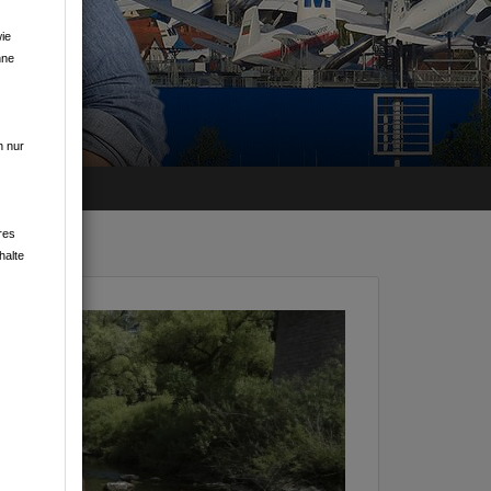
ie
hne
EIM
n nur
res
halte