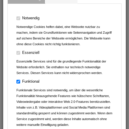
STELLENANGEBOTE VON
Notwendig
Notwendige Cookies helfen dabei, eine Webseite nutzbar zu
Gasthaus Linde
machen, indem sie Grundfunktionen wie Seitennavigation und Zugriff
auf sichere Bereiche der Webseite ermöglichen. Die Webseite kann
ATC Armoloy Technology Coatings GmbH & Co.KG
ohne diese Cookies nicht richtig funktionieren.
BAUMGÄRTNER & SCHULZ METALLBAU GmbH
Essenziell
Essenzielle Services sind für die grundlegende Funktionalität der
Müller Reisen
Website erforderlich. Sie enthalten nur technisch notwendige
Services. Diesen Services kann nicht widersprochen werden.
Autohaus Schwarz GmbH&Co.KG
Funktional
Beck GmbH
Funktionale Services sind notwendig, um über die wesentliche
Funktionalität hinausgehende Features wie hübschere Schriftarten,
Klein Tortechnik Service
Videowiedergabe oder interaktive Web 2.0-Features bereitzustellen.
Inhalte von z.B. Videoplattformen und Social Media Plattformen sind
standardmäßig gesperrt und können zugestimmt werden. Wenn dem
Service zugestimmt wird, werden diese Inhalte automatisch ohne
weitere manuelle Einwilligung geladen.