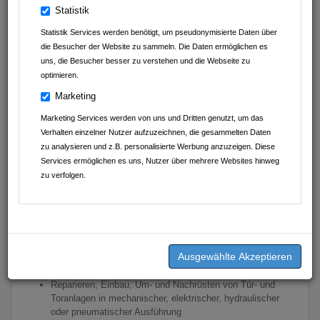
Statistik
Statistik Services werden benötigt, um pseudonymisierte Daten über
die Besucher der Website zu sammeln. Die Daten ermöglichen es
uns, die Besucher besser zu verstehen und die Webseite zu
optimieren.
Marketing
Geschrieben am
19.03.2025
von
Klein Tortechnik Service
Marketing Services werden von uns und Dritten genutzt, um das
Verhalten einzelner Nutzer aufzuzeichnen, die gesammelten Daten
zu analysieren und z.B. personalisierte Werbung anzuzeigen. Diese
Wir suchen ab
Services ermöglichen es uns, Nutzer über mehrere Websites hinweg
sofort:
Elektriker /
zu verfolgen.
Mechatroniker als
Servicetechniker in Vollzeit
Deine Aufgaben umfassen:
Reparieren, Einbau, Um- und Nachrüsten von Tür- und
Toranlagen in mechanischer, elektrischer, hydraulischer
oder pneumatischer Ausführung