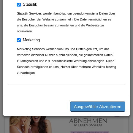
Avdyli Immobilien
Statistik
Statistik Services werden benötigt, um pseudonymisierte Daten über
Endless Fahrzeugveredelung
die Besucher der Website zu sammeln. Die Daten ermöglichen es
uns, die Besucher besser zu verstehen und die Webseite zu
Abnehmen im Liegen Sinsheim
optimieren.
D.A.S. Nachhilfeinstitut UG (haftungsbeschränkt)
Marketing
Marketing Services werden von uns und Dritten genutzt, um das
Geschmackvoll Food Club
Verhalten einzelner Nutzer aufzuzeichnen, die gesammelten Daten
zu analysieren und z.B. personalisierte Werbung anzuzeigen. Diese
K&J Kompressionsversorgung
Services ermöglichen es uns, Nutzer über mehrere Websites hinweg
zu verfolgen.
Thermen & Badewelt Sinsheim
Poly-Produkt-Vertrieb GmbH