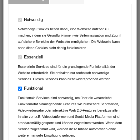
DER REGION
Hier können Sie sparen!
Notwendig
ANGEBOTE VON
Notwendige Cookies helfen dabei, eine Webseite nutzbar zu
machen, indem sie Grundfunktionen wie Seitennavigation und Zugriff
Imbiss am Baumarkt
auf sichere Bereiche der Webseite ermöglichen. Die Webseite kann
ohne diese Cookies nicht richtig funktionieren.
Andrea Erath - Bosch Cookit Handelsvertretung
Essenziell
Müller Reisen
Essenzielle Services sind für die grundlegende Funktionalität der
Website erforderlich. Sie enthalten nur technisch notwendige
clever fit Mosbach
Services. Diesen Services kann nicht widersprochen werden.
Funktional
Leintalzoo Schwaigern
Funktionale Services sind notwendig, um über die wesentliche
Fachwerk Optik
Funktionalität hinausgehende Features wie hübschere Schriftarten,
Videowiedergabe oder interaktive Web 2.0-Features bereitzustellen.
Kaffeefaktur
Inhalte von z.B. Videoplattformen und Social Media Plattformen sind
standardmäßig gesperrt und können zugestimmt werden. Wenn dem
Service zugestimmt wird, werden diese Inhalte automatisch ohne
Autohaus Schwarz GmbH&Co.KG
weitere manuelle Einwilligung geladen.