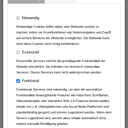
Notwendig
Notwendige Cookies helfen dabei, eine Webseite nutzbar zu
machen, indem sie Grundfunktionen wie Seitennavigation und Zugriff
auf sichere Bereiche der Webseite ermöglichen. Die Webseite kann
ohne diese Cookies nicht richtig funktionieren.
Essenziell
Schloss Massenbach
Essenzielle Services sind für die grundlegende Funktionalität der
Massenbachhausener Str. 64
Website erforderlich. Sie enthalten nur technisch notwendige
74193
Massenbach
Services. Diesen Services kann nicht widersprochen werden.
Baden-Württemberg
Deutschland
Funktional
07138 / 52 67
Funktionale Services sind notwendig, um über die wesentliche
07138 / 15 18
Funktionalität hinausgehende Features wie hübschere Schriftarten,
Videowiedergabe oder interaktive Web 2.0-Features bereitzustellen.
info@schloss-massenbach.de
Inhalte von z.B. Videoplattformen und Social Media Plattformen sind
schloss-massenbach.de
standardmäßig gesperrt und können zugestimmt werden. Wenn dem
Service zugestimmt wird, werden diese Inhalte automatisch ohne
weitere manuelle Einwilligung geladen.