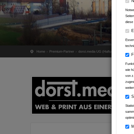
N
Notwe
Seite
diese 
ST
E
Essenz
techn
Home
Premium-Partner
dorst.media UG (Haftungsbeschränkt
F
Funkt
wie h
von z
zuges
weiter
S
Stati
samme
optimi
M