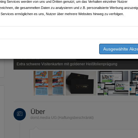
ting Services werden von uns und Dritten genutzt, um das Verhalten einzelner Nutzer
zeichnen, die gesammelten Daten zu analysieren und z.B. personalisierte Werbung anzuzeig
 Services ermöglichen es uns, Nutzer über mehrere Websites hinweg zu verfolgen.
Visitenkarten
Extra schwere Visitenkarten mit goldener Heißfolienprägung
Über
dorst.media UG (Haftungsbeschränkt)