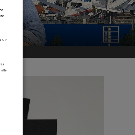
ie
hne
EIM
n nur
res
halte