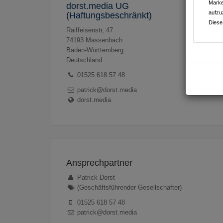
Marke
dorst.media UG
aufzu
(Haftungsbeschränkt)
Diese
Raiffeisenstr, 47
74193
Massenbach
Baden-Württemberg
Deutschland
01525 618 57 48
patrick@dorst.media
dorst.media
Ansprechpartner
Patrick Dorst
(Geschäftsführender Gesellschafter)
01525 618 57 48
patrick@dorst.media