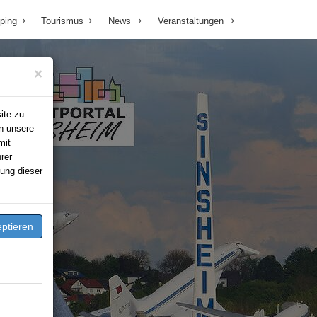
ping
Tourismus
News
Veranstaltungen
×
ite zu
n unsere
mit
rer
ung dieser