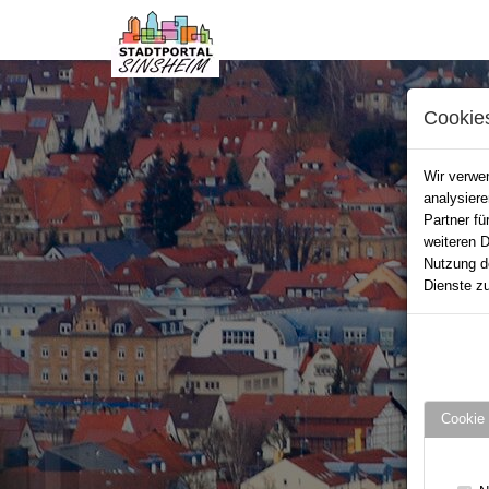
Cookie
Wir verwen
analysier
Partner fü
weiteren D
Nutzung d
Dienste zu
Cookie 