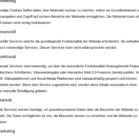
otwendig
ndige Cookies helfen dabei, eine Webseite nutzbar zu machen, indem sie Grundfunktionen w
nnavigation und Zugriff auf sichere Bereiche der Webseite ermöglichen. Die Webseite kann o
Cookies nicht richtig funktionieren.
ADTPORTAL SINSH
ssenziell
ielle Services sind für die grundlegende Funktionalität der Website erforderlich. Sie enthalte
isch notwendige Services. Diesen Services kann nicht widersprochen werden.
)
unktional
ionale Services sind notwendig, um über die wesentliche Funktionalität hinausgehende Featu
übschere Schriftarten, Videowiedergabe oder interaktive Web 2.0-Features bereitzustellen. In
.B. Videoplattformen und Social Media Plattformen sind standardmäßig gesperrt und können
timmt werden. Wenn dem Service zugestimmt wird, werden diese Inhalte automatisch ohne
e manuelle Einwilligung geladen.
tatistik
stik Services werden benötigt, um pseudonymisierte Daten über die Besucher der Website zu
ln. Die Daten ermöglichen es uns, die Besucher besser zu verstehen und die Webseite zu
eren.
arketing