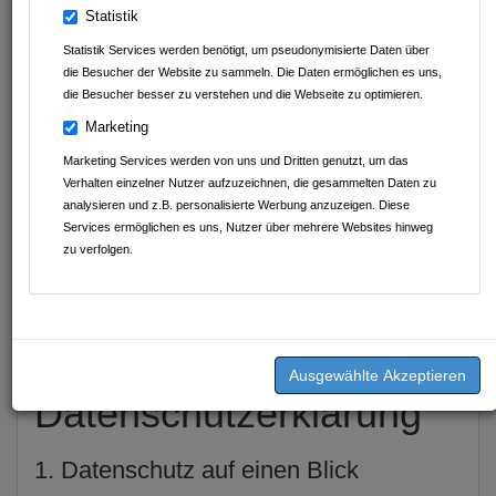
Statistik
LETZTE NEWS
Statistik Services werden benötigt, um pseudonymisierte Daten über
17.02.2026
die Besucher der Website zu sammeln. Die Daten ermöglichen es uns,
Feiern Sie den schönsten Tag im Jahr mit leuchtenden Kinderaugen
die Besucher besser zu verstehen und die Webseite zu optimieren.
und unvergesslichen Momenten
Tierisches Geburtstagsprogramm im Leintalzoo
Marketing
Marketing Services werden von uns und Dritten genutzt, um das
11.02.2026
Verhalten einzelner Nutzer aufzuzeichnen, die gesammelten Daten zu
Im Namen unserer Tiere
analysieren und z.B. personalisierte Werbung anzuzeigen. Diese
Herzlichsten Dank für die zahlreiche Unterstützung
Services ermöglichen es uns, Nutzer über mehrere Websites hinweg
zu verfolgen.
09.02.2026
Kunterbunter Affenspaß
Faschingsferien im Leintalzoo
Datenschutzerklärung
1. Datenschutz auf einen Blick