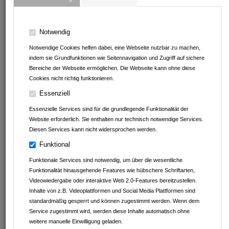
Notwendig
Notwendige Cookies helfen dabei, eine Webseite nutzbar zu machen,
indem sie Grundfunktionen wie Seitennavigation und Zugriff auf sichere
Bereiche der Webseite ermöglichen. Die Webseite kann ohne diese
Cookies nicht richtig funktionieren.
Essenziell
Imbiss am Baumarkt Leingarten
Essenzielle Services sind für die grundlegende Funktionalität der
Tagesessen KW 32
Website erforderlich. Sie enthalten nur technisch notwendige Services.
Diesen Services kann nicht widersprochen werden.
Funktional
Imbiss am Baumarkt
Funktionale Services sind notwendig, um über die wesentliche
Funktionalität hinausgehende Features wie hübschere Schriftarten,
Videowiedergabe oder interaktive Web 2.0-Features bereitzustellen.
Inhalte von z.B. Videoplattformen und Social Media Plattformen sind
standardmäßig gesperrt und können zugestimmt werden. Wenn dem
MEHR ANGEBOTE
Service zugestimmt wird, werden diese Inhalte automatisch ohne
weitere manuelle Einwilligung geladen.